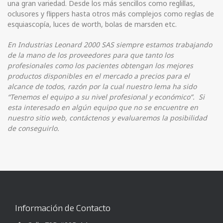
una gran variedad. Desde los más sencillos como reglillas,
oclusores y flippers hasta otros más complejos como reglas de
esquiascopía, luces de worth, bolas de marsden etc.
En Industrias Leonard 2000 SAS siempre estamos trabajando
de la mano de los proveedores para que tanto los
profesionales como los pacientes obtengan los mejores
productos disponibles en el mercado a precios para el
alcance de todos, razón por la cual nuestro lema ha sido
“Tenemos el equipo a su nivel profesional y económico”. Si
esta interesado en algún equipo que no se encuentre en
nuestro sitio web, contáctenos y evaluaremos la posibilidad
de conseguirlo.
Información de Contacto